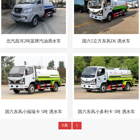
北汽昌河2吨蓝牌汽油洒水车
国六5立方东风D6 洒水车
国六东风小福瑞卡 5吨 洒水车
国六东风小多利卡 5吨 洒水车
6条
1