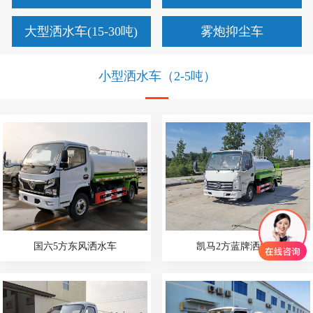
大型洒水车(15-30吨)
雾炮抑尘车
小型洒水车（2-5吨）
国六5方东风洒水车
凯马2方蓝牌洒水车