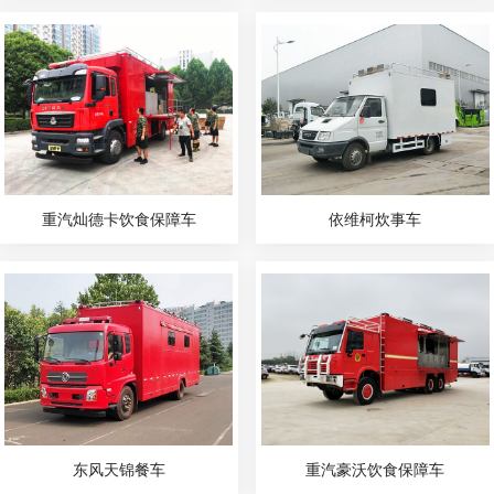
重汽灿德卡饮食保障车
依维柯炊事车
东风天锦餐车
重汽豪沃饮食保障车