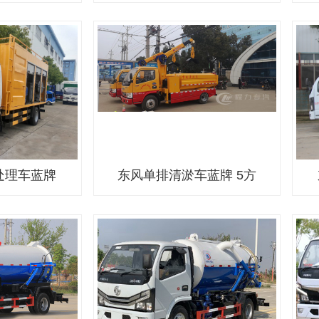
处理车蓝牌
东风单排清淤车蓝牌 5方