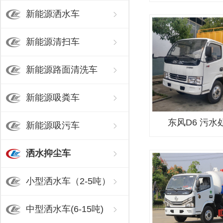
车
新能源洒水车
新能源清扫车
新能源路面清洗车
新能源吸粪车
东风D6 污水
新能源吸污车
洒水抑尘车
小型洒水车（2-5吨）
中型洒水车(6-15吨)