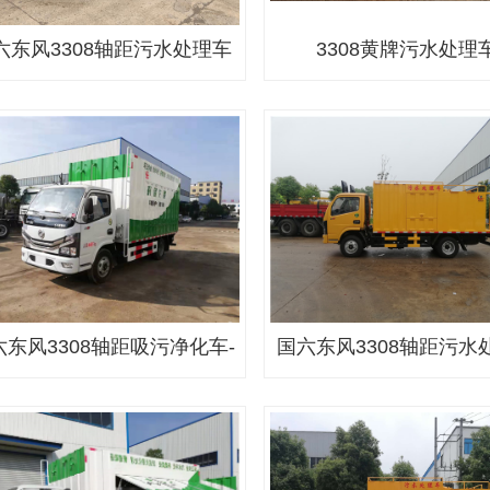
六东风3308轴距污水处理车
3308黄牌污水处理
介绍
六东风3308轴距吸污净化车-
国六东风3308轴距污水
蓝牌