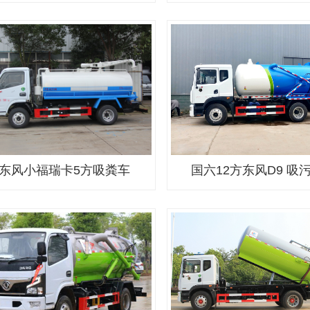
东风小福瑞卡5方吸粪车
国六12方东风D9 吸