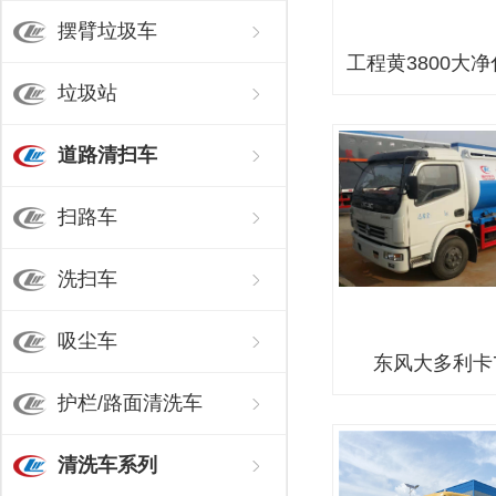
摆臂垃圾车
工程黄3800大
垃圾站
工程黄EHY512
道路清扫车
扫路车
洗扫车
吸尘车
东风大多利卡
护栏/路面清洗车
清洗车系列