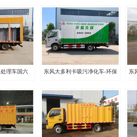
水处理车国六
东风大多利卡吸污净化车-环保
东
绿