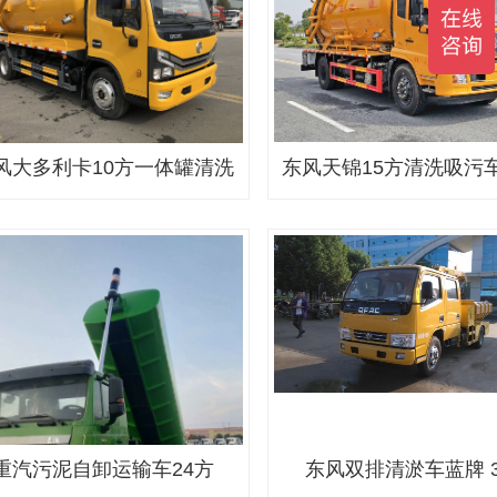
风大多利卡10方一体罐清洗
东风天锦15方清洗吸污
吸污车
体罐外观）
重汽污泥自卸运输车24方
东风双排清淤车蓝牌 