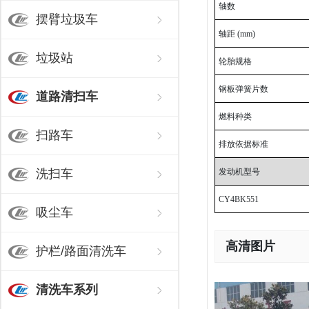
轴数
摆臂垃圾车
轴距 (mm)
垃圾站
轮胎规格
钢板弹簧片数
道路清扫车
燃料种类
扫路车
排放依据标准
洗扫车
发动机型号
CY4BK551
吸尘车
高清图片
护栏/路面清洗车
清洗车系列