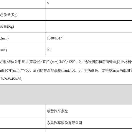
×
总质量(Kg)
量(Kg)
(mm)
1040/1647
/h)
99
方米;罐体外形尺寸(直段长×直径)(mm):3400×1200。2、选装侧面和后面管道,防护材料:Q
寸(mm):**×50。后部防护离地高度(mm):400。3、车辆颜色、文字喷涂及局部细
24V-4S/4M。
载货汽车底盘
东风汽车股份有限公司