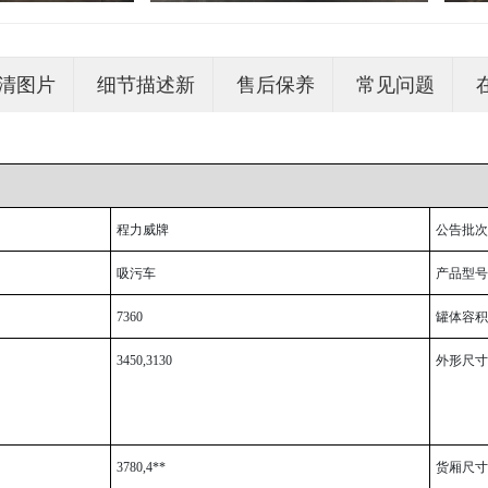
清图片
细节描述
新
售后保养
常见问题
程力威牌
公告批次
吸污车
产品型号
7360
罐体容积(
3450,3130
外形尺寸(
3780,4**
货厢尺寸(