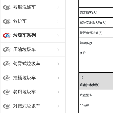
被服洗涤车
额定载客(人)
救护车
驾驶室准乘人数(人)
接近角/离去角(°)
垃圾车系列
轴荷(Kg)
压缩垃圾车
备注
勾臂式垃圾车
挂桶垃圾车
【
底盘技术参数】
餐厨垃圾车
底盘型号
对接式垃圾车
**名称