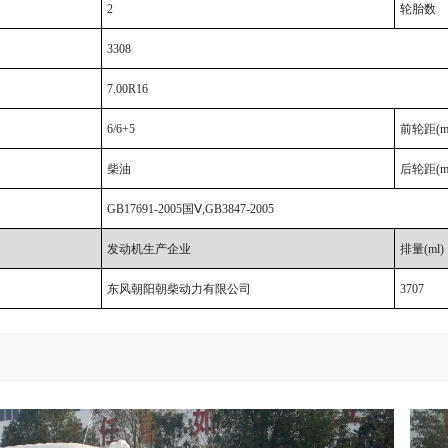
2
轮胎数
3308
7.00R16
6/6+5
前轮距(m
柴油
后轮距(m
GB17691-2005
国Ⅴ,GB3847-2005
发动机生产企业
排量(ml)
东风朝阳朝柴动力有限公司
3707