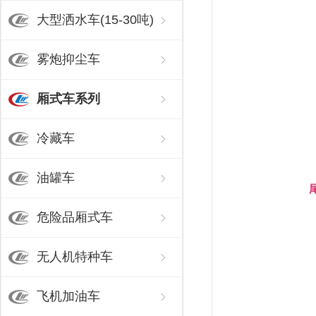
大型洒水车(15-30吨)
雾炮抑尘车
厢式车系列
冷藏车
油罐车
危险品厢式车
无人机特种车
飞机加油车