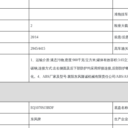
准拖挂车
2
鞍座大载质
20/14
前悬/后悬
2945/4415
高车速(Km
1
、运输介质:液态污物,密度:900千克/立方米;罐体有效容积:3.65立
碳钢,连接方式:左右侧面及后下部防护均采用焊接连接,后部防护断面尺
化。4、ABS厂家及型号:襄阳东风隆诚机械有限责任公司/ABS/ASR-
EQ1070SJ3BDF
底盘名称
东风牌
生产企业