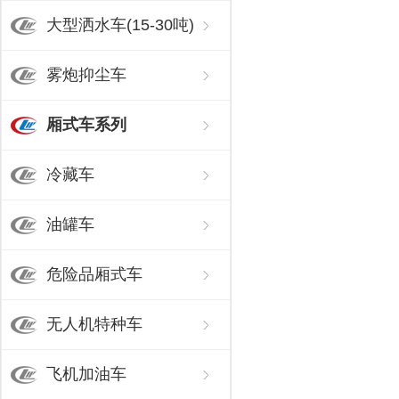
大型洒水车(15-30吨)
雾炮抑尘车
厢式车系列
冷藏车
油罐车
危险品厢式车
无人机特种车
飞机加油车