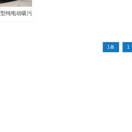
EV型纯电动吸污
1条
1