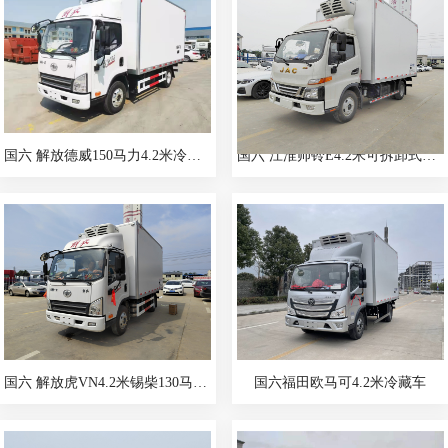
国六 解放德威150马力4.2米冷藏车
国六 江淮帅铃E4.2米可拆卸式肉钩冷藏车
国六 解放虎VN4.2米锡柴130马力冷藏车
国六福田欧马可4.2米冷藏车