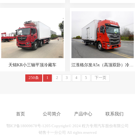
天锦KR小三轴平顶冷藏车
江淮格尔发A5x（高顶双卧）冷藏车
250条
1
2
3
4
5
下一页
首页
公司简介
产品中心
联系我们
鄂ICP备18009678号-1205
Copyright© 2024 程力专用汽车股份有限公司
销售十一分公司 All rights reserved