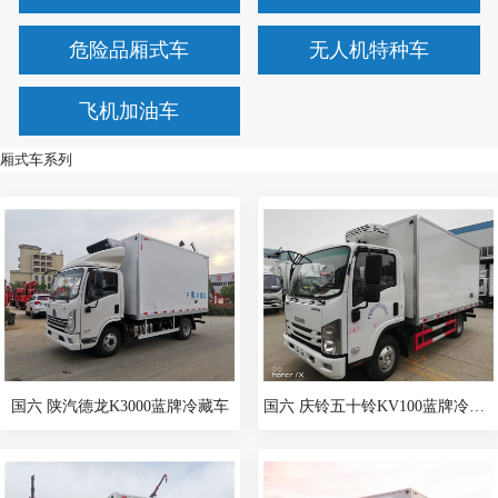
危险品厢式车
无人机特种车
飞机加油车
厢式车系列
国六 陕汽德龙K3000蓝牌冷藏车
国六 庆铃五十铃KV100蓝牌冷藏车