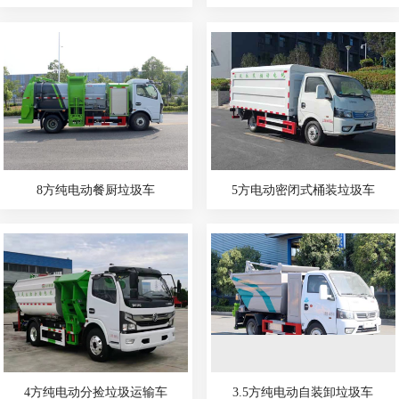
8方纯电动餐厨垃圾车
5方电动密闭式桶装垃圾车
4方纯电动分捡垃圾运输车
3.5方纯电动自装卸垃圾车