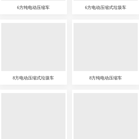
6方纯电动压缩车
6方电动压缩式垃圾车
8方电动压缩式垃圾车
8方纯电动压缩车