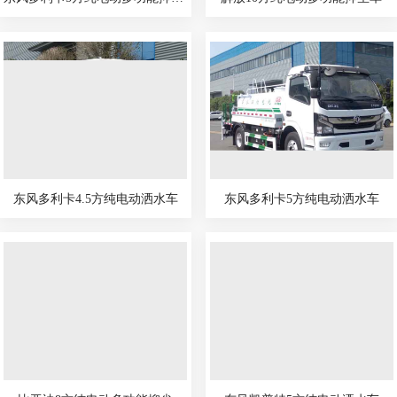
东风多利卡4.5方纯电动洒水车
东风多利卡5方纯电动洒水车