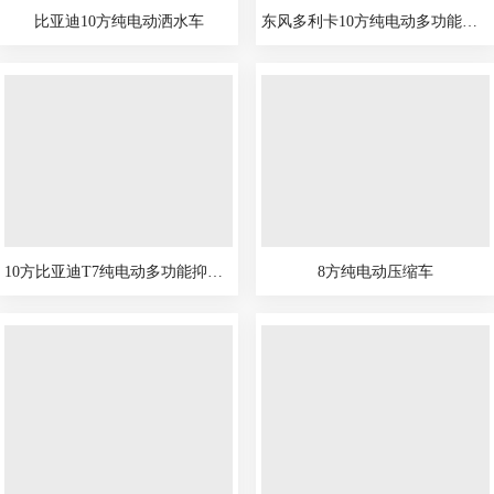
比亚迪10方纯电动洒水车
东风多利卡10方纯电动多功能抑尘车
10方比亚迪T7纯电动多功能抑尘车
8方纯电动压缩车