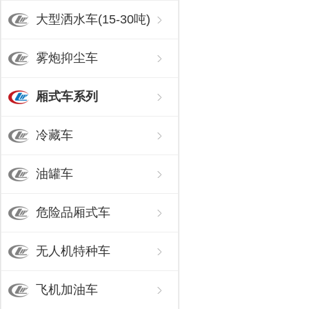
大型洒水车(15-30吨)
雾炮抑尘车
厢式车系列
冷藏车
油罐车
危险品厢式车
无人机特种车
飞机加油车