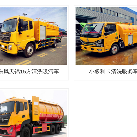
东风天锦15方清洗吸污车
小多利卡清洗吸粪