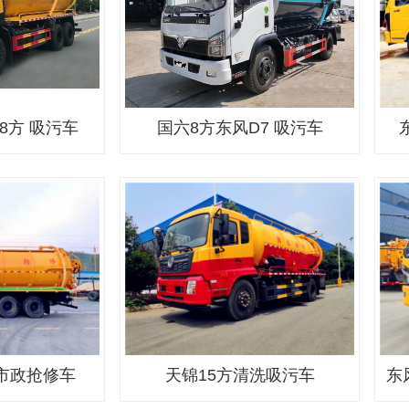
8方 吸污车
国六8方东风D7 吸污车
市政抢修车
天锦15方清洗吸污车
东