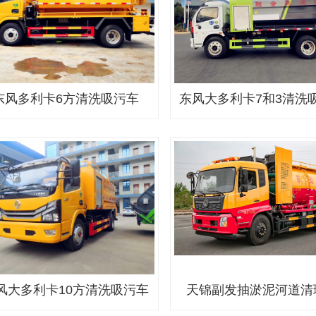
东风多利卡6方清洗吸污车
东风大多利卡7和3清洗
风大多利卡10方清洗吸污车
天锦副发抽淤泥河道清