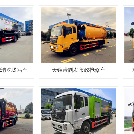
2清洗吸污车
天锦带副发市政抢修车