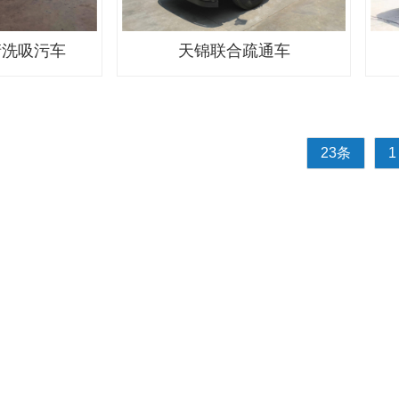
清洗吸污车
天锦联合疏通车
23条
1