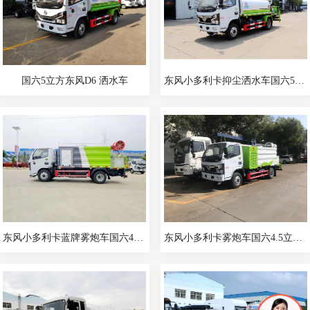
国六5立方东风D6 洒水车
东风小多利卡抑尘洒水车国六5立方/30-40米雾炮
东风小多利卡蓝牌雾炮车国六4.5立方/30-40米雾炮
东风小多利卡雾炮车国六4.5立方/30-40米雾炮