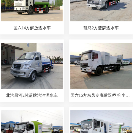
国六14方解放洒水车
凯马2方蓝牌洒水车
北汽昌河2吨蓝牌汽油洒水车
国六16方东风专底后双桥 抑尘车60-120米