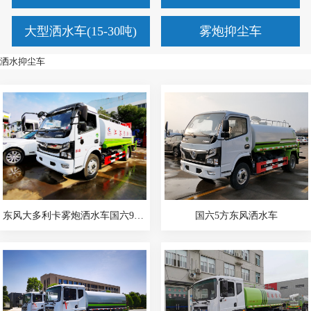
大型洒水车(15-30吨)
雾炮抑尘车
洒水抑尘车
东风大多利卡雾炮洒水车国六9立方/30-40米雾炮
国六5方东风洒水车