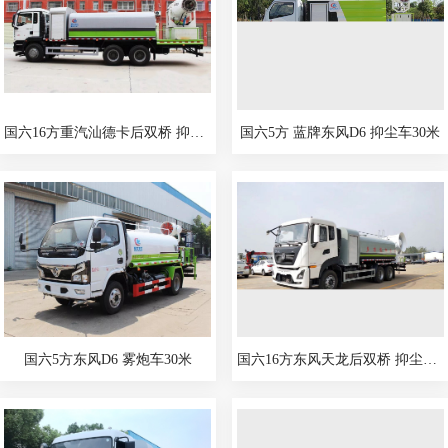
国六16方重汽汕德卡后双桥 抑尘车60-120米
国六5方 蓝牌东风D6 抑尘车30米
国六5方东风D6 雾炮车30米
国六16方东风天龙后双桥 抑尘车60-120米