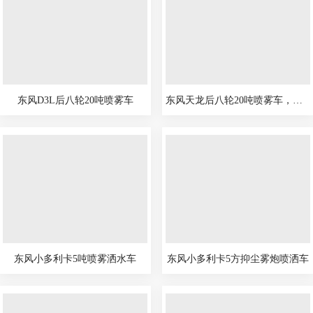
东风D3L后八轮20吨喷雾车
东风天龙后八轮20吨喷雾车，国六绿化喷洒车
东风小多利卡5吨喷雾洒水车
东风小多利卡5方抑尘雾炮喷洒车