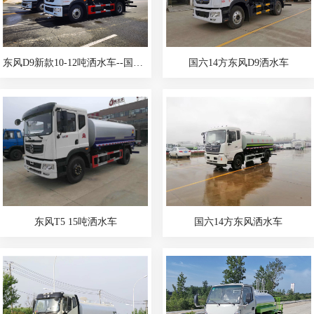
东风D9新款10-12吨洒水车--国六系列
国六14方东风D9洒水车
东风T5 15吨洒水车
国六14方东风洒水车