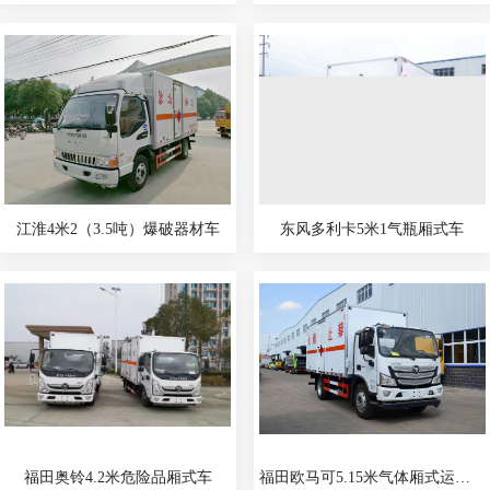
江淮4米2（3.5吨）爆破器材车
东风多利卡5米1气瓶厢式车
福田奥铃4.2米危险品厢式车
福田欧马可5.15米气体厢式运输车