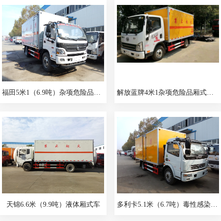
福田5米1（6.9吨）杂项危险品厢式车
解放蓝牌4米1杂项危险品厢式运输车
天锦6.6米（9.9吨）液体厢式车
多利卡5.1米（6.7吨）毒性感染性厢式车