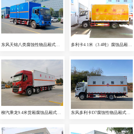
东风天锦八类腐蚀性物品厢式货车
多利卡4.1米（3.4吨）腐蚀品厢式车
柳汽乘龙9.4米货厢腐蚀品厢式运输车
东风多利卡D7腐蚀性物品厢式运输车