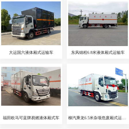
大运国六液体厢式运输车
东风锦程6.8米液体厢式运输车
福田欧马可蓝牌易燃液体厢式车
柳汽乘龙6.5米杂项危废厢式运输车