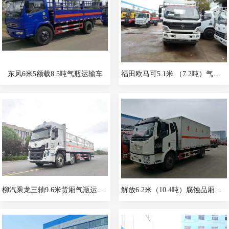
东风6米5额载8.5吨气瓶运输车
福田欧马可5.1米 （7.2吨）气瓶车
柳汽乘龙三轴9.6米货厢气瓶运输车
解放6.2米（10.4吨）腐蚀品厢式车