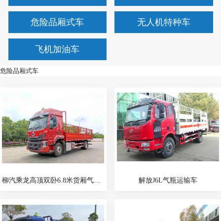
危险品厢式车
无人机特种车
飞机加油车
危险品厢式车
柳汽乘龙高顶双卧6.8米货厢气瓶运输车
解放J6L气瓶运输车