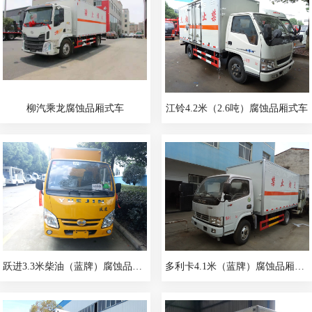
柳汽乘龙腐蚀品厢式车
江铃4.2米（2.6吨）腐蚀品厢式车
跃进3.3米柴油（蓝牌）腐蚀品厢式车
多利卡4.1米（蓝牌）腐蚀品厢式车