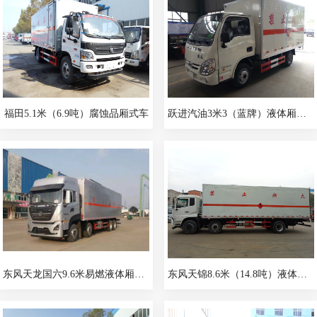
福田5.1米（6.9吨）腐蚀品厢式车
跃进汽油3米3（蓝牌）液体厢式车
东风天龙国六9.6米易燃液体厢式运输车
东风天锦8.6米（14.8吨）液体厢式车