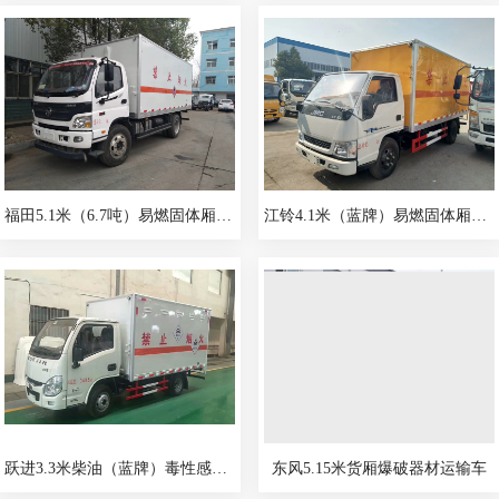
福田5.1米（6.7吨）易燃固体厢式车
江铃4.1米（蓝牌）易燃固体厢式车
跃进3.3米柴油（蓝牌）毒性感染性厢式车
东风5.15米货厢爆破器材运输车