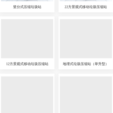
竖分式压缩垃圾站
22方景观式移动垃圾压缩站
12方景观式移动垃圾压缩站
地埋式垃圾压缩站（举升型）