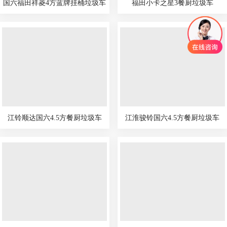
国六福田祥菱4方蓝牌挂桶垃圾车
福田小卡之星3餐厨垃圾车
江铃顺达国六4.5方餐厨垃圾车
江淮骏铃国六4.5方餐厨垃圾车