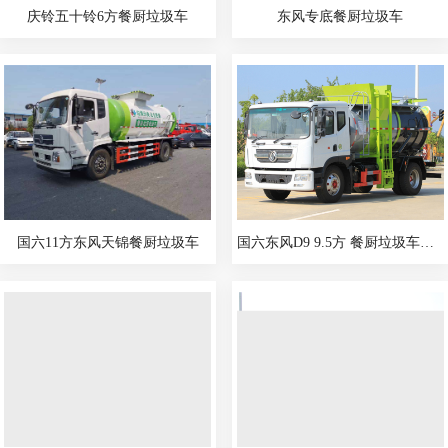
庆铃五十铃6方餐厨垃圾车
东风专底餐厨垃圾车
国六11方东风天锦餐厨垃圾车
国六东风D9 9.5方 餐厨垃圾车圆罐