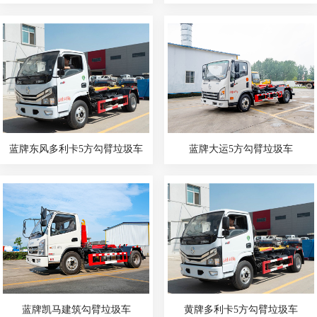
蓝牌东风多利卡5方勾臂垃圾车
蓝牌大运5方勾臂垃圾车
蓝牌凯马建筑勾臂垃圾车
黄牌多利卡5方勾臂垃圾车