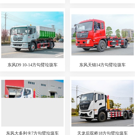
东风D9 10-14方勾臂垃圾车
东风天锦14方勾臂垃圾车
东风大多利卡7方勾臂垃圾车
天龙后双桥18方勾臂垃圾车