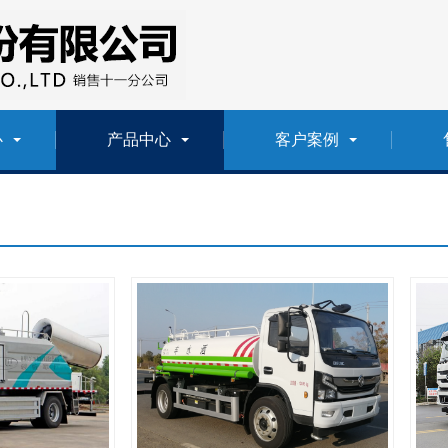
心
产品中心
客户案例