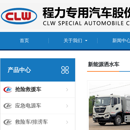
首页
关于我们
新闻中
新能源洒水车
产品中心
抢险救援车
应急电源车
救险车/排涝车