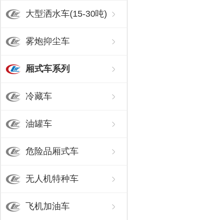
大型洒水车(15-30吨)
雾炮抑尘车
厢式车系列
冷藏车
油罐车
危险品厢式车
无人机特种车
飞机加油车