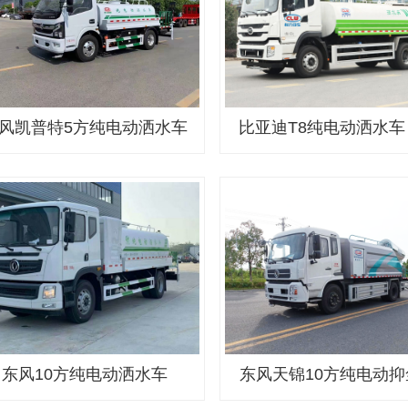
风凯普特5方纯电动洒水车
比亚迪T8纯电动洒水车
方）
东风10方纯电动洒水车
东风天锦10方纯电动抑