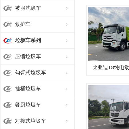
被服洗涤车
救护车
垃圾车系列
压缩垃圾车
比亚迪T8纯电动
勾臂式垃圾车
挂桶垃圾车
餐厨垃圾车
对接式垃圾车